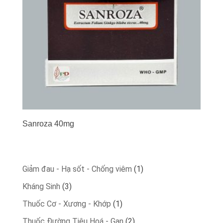
Sanroza 40mg
1
Giảm đau - Hạ sốt - Chống viêm
1
product
3
Kháng Sinh
3
products
1
Thuốc Cơ - Xương - Khớp
1
product
2
Thuốc Đường Tiêu Hoá - Gan
2