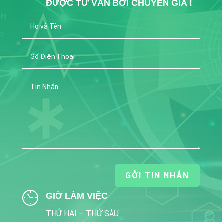
ĐƯỢC TƯ VẤN BỞI CHUYÊN GIA !
GỞI TIN NHẮN
GIỜ LÀM VIỆC
THỨ HAI – THỨ SÁU