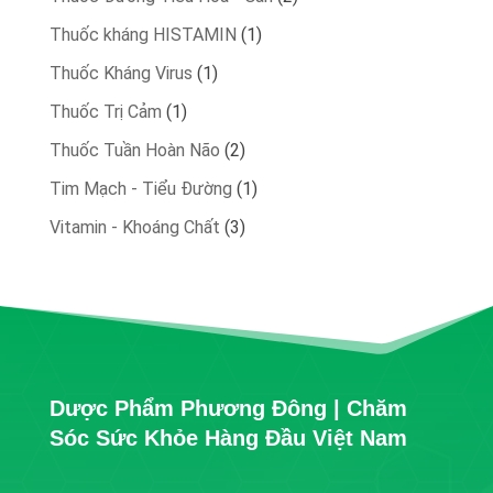
products
1
Thuốc kháng HISTAMIN
1
product
1
Thuốc Kháng Virus
1
product
1
Thuốc Trị Cảm
1
product
2
Thuốc Tuần Hoàn Não
2
products
1
Tim Mạch - Tiểu Đường
1
product
3
Vitamin - Khoáng Chất
3
products
Dược Phẩm Phương Đông | Chăm
Sóc Sức Khỏe Hàng Đầu Việt Nam