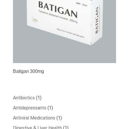
Batigan 300mg
1
Antibiotics
1
product
1
Antidepressants
1
product
1
Antiviral Medications
1
product
1
Digestive & Liver Health
1