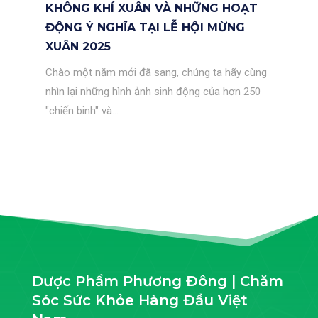
KHÔNG KHÍ XUÂN VÀ NHỮNG HOẠT
ĐỘNG Ý NGHĨA TẠI LỄ HỘI MỪNG
XUÂN 2025
Chào một năm mới đã sang, chúng ta hãy cùng
nhìn lại những hình ảnh sinh động của hơn 250
"chiến binh" và...
Dược Phẩm Phương Đông | Chăm
Sóc Sức Khỏe Hàng Đầu Việt