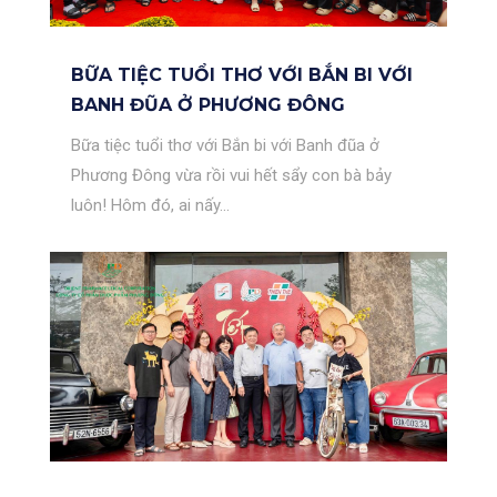
BỮA TIỆC TUỔI THƠ VỚI BẮN BI VỚI
BANH ĐŨA Ở PHƯƠNG ĐÔNG
Bữa tiệc tuổi thơ với Bắn bi với Banh đũa ở
Phương Đông vừa rồi vui hết sẩy con bà bảy
luôn! Hôm đó, ai nấy...