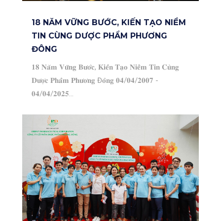
18 NĂM VỮNG BƯỚC, KIẾN TẠO NIỀM
TIN CÙNG DƯỢC PHẨM PHƯƠNG
ĐÔNG
𝟏𝟖 𝐍𝐚̆𝐦 𝐕𝐮̛̃𝐧𝐠 𝐁𝐮̛𝐨̛́𝐜, 𝐊𝐢𝐞̂́𝐧 𝐓𝐚̣𝐨 𝐍𝐢𝐞̂̀𝐦 𝐓𝐢𝐧 𝐂𝐮̀𝐧𝐠
𝐃𝐮̛𝐨̛̣𝐜 𝐏𝐡𝐚̂̉𝐦 𝐏𝐡𝐮̛𝐨̛𝐧𝐠 Đ𝐨̂𝐧𝐠 𝟎𝟒/𝟎𝟒/𝟐𝟎𝟎𝟕 -
𝟎𝟒/𝟎𝟒/𝟐𝟎𝟐𝟓...