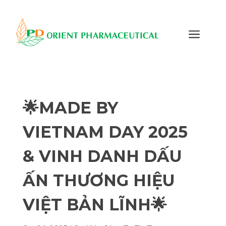
a
🌟MADE BY
VIETNAM DAY 2025
& VINH DANH DẤU
ẤN THƯƠNG HIỆU
VIỆT BẢN LĨNH🌟